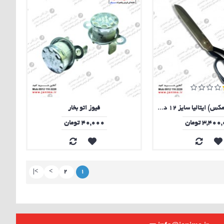
قیچی کیپ (پریمکس) ایتالیا سایز 12 دسته فلزی
فیوز اتو بخار
3,4 تومان
40,000 تومان
>|
>
2
1