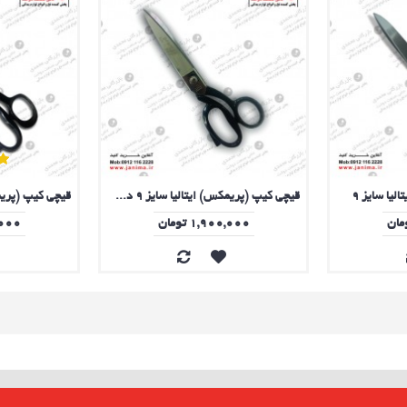
یا سایز 9
قیچی کیپ (پریمکس) ایتالیا سایز 9 دسته فلزی
1,900,000 تومان
00,000