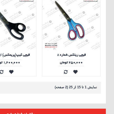
قیچی ریلکس شماره 8
قیچی کیپ(پریمکس) ایتال
250,000 تومان
1,200,000 تومان
نمايش 1 تا 15 از 25 (2 صفحه)