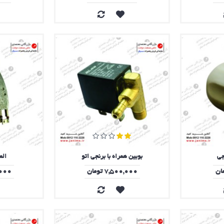
جی
بوبین همراه با برنجی اتو
الم
7,500,000 تومان
00,000