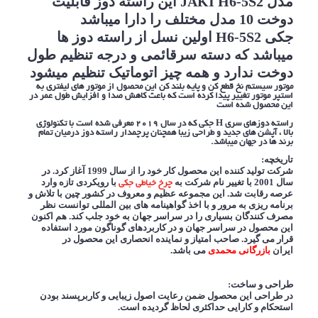
مدل
JAKI H6-5S2 این راسته دوز قابلیت
دوخت 10 مدل مختلف را دارا میباشد
جکی H6-5S2 اولین نسل از راسته دوز ها
میباشد که دسته سرقائمی و درجه تنظیم طول
دوخت ندارد و همه چیز اتوماتیک تنظیم میشود
موتور سیستم نخ قطع کن و پایه بلند کن این محصول از موتور های لیفتری به
استپر موتور تغییر پیدا کرده است که باعث کاهش صدا و افزایش طول عمر در
این محصول شده است
راسته دوزهای سری H جکی که در سال 2019 معرفی شده است با تکنولوژی
بالا ، آپشن های جدید و طراحی زیبا همچنان پرچمدار راسته دوز درمیان تمام
برند ها در جهان میباشد.
تاریخچه:
شرکت تولید کننده این محصول کار خود را از سال 1999 آغاز کرد. در
سال 2001 با تغییر نام شرکت به
با رویکردی تازه وارد
چرخ خیاطی جکی
عرصه رقابت شد. این مجموعه عظیم و معروف در کشور چین با تلاش و
برنامه ریزی به مرور و
با اخذ گواهینامه های بین المللی توانست نظر
مصرف کنندگان بسیاری را در سراسر جهان به خود جلب کند. هم اکنون
این محصول در سراسر جهان و در کاربردهای گوناگون مورد استفاده
قرار می گیرد. صاحب امتیاز و نماینده انحصاری
این محصول در
ایران
بازرگانی محمدی
می باشد.
طراحی و ساخت:
در طراحی این محصول ضمن رعایت اصول زیبایی و کاربرپسند بودن
استحکام و کارایی حداکثری لحاظ گردیده است.