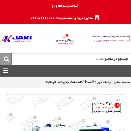
مقایسه کالا (
0
)
مشاوره خرید و استعلام قیمت 1162228-0912
صفحه اصلی
راسته دوز H6-5S2 کله خشک جکی تمام اتوماتیک