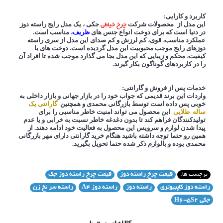
کاربرد و کارایی:
این مدل از
محصولات شرکت
جکی ، یک مدل رایج راسته دوز
چرخ خیاطی
در دنیا است که برای دوخت انواع جنس های
ظریف،
مناسب است.
عملکرد مناسب، قوی، کم لرزش و کم صدای این مدل از سری راسته
دوزهای رایج موجب
محبوبیت این مدل گردیده است. دوخت های با
کیفیت، محکم و زیبایی که این مدل بجا می گذارد موجب شده تا افراد آن
را در کاربردهای گوناگون بکار گیرند.
خدمات پس از فروش و گارانتی:
واردات این برند قدیمی که جواب خود را در بازار جهانی و بازار داخلی به
خوبی پس داده است توسط بازرگانی محمدی و همچنین
گارانتی یک
ساله
طلایی
این محصول می تواند امنیت خاطر مناسبی را برای
تولیدکنندگان فراهم کند تا بدون
دغدغه خاطر نسبت به خرابی و یا عدم
پیدا شدن لوازم و سرویس این محصول به فعالیت خود ادامه دهند. از
همین رو حتما توجه داشته باشید هنگام خرید گارانتی دارای مهر بازرگانی
محمدی بوده و بالوازم ذکر شده حتما تحویل
بگیرید.
برچسب ها:
قیمت چرخ راسته دوز
,
قیمت چرخ راسته دوز جک
,
راسته دوز کاپبیوتری
,
راسته دوز
,
راسته دوز A4
,
راسته سر نخ زن
,
جکی H6-5S2