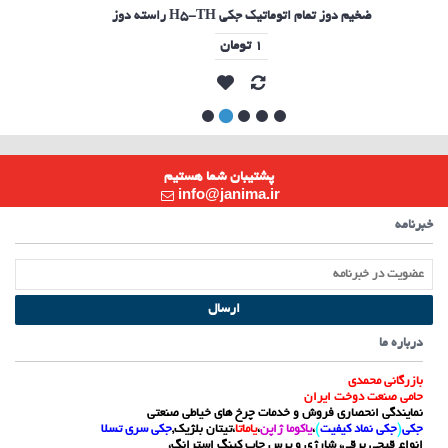
راسته دوز H5-TH ضخیم دوز تمام اتوماتیک جکی
1 تومان
پشتیبان شما هستیم
info@janima.ir
خبرنامه
ارسال
درباره ما
بازرگانی محمدی
حامی صنعت دوخت ایران
نمایندگی انحصاری فروش و خدمات چرخ های خیاطی صنعتی
جکی
(
جکی نماد کیفیت
)
،
یاکوما ژاپن
،
یاماتا
،تیتان بلژیک,
جکی سری تسلا
انواع قیچی برقی، شارژی و پرس چاپ کینگ استرانگ،