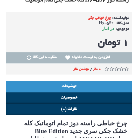
راسته دوز H6-5S2 کله خشک جکی تمام اتوماتیک
تولیدکننده:
چرخ خیاطی جکی
مدل کالا:
H6-5S2
در انبار
موجودی:
1 تومان
افزودن به لیست دلخواه
مقایسه این کالا
0 نظر
نوشتن نظر
/
توضیحات
خصوصیات
نظرات (0)
چرخ خیاطی
راسته دوز تمام اتوماتیک کله
خشک جکی سری جدید Blue Edition